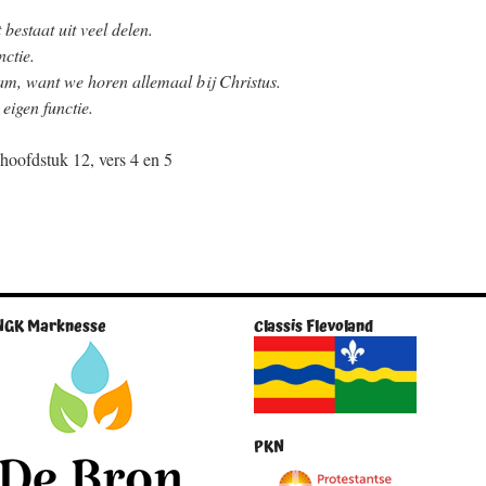
bestaat uit veel delen.
nctie.
m, want we horen allemaal bij ​
Christus
.
igen functie.
hoofdstuk 12, vers 4 en 5
NGK Marknesse
Classis Flevoland
PKN