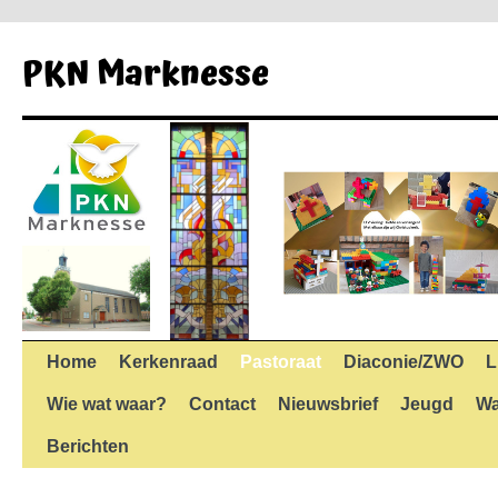
Ga
naar
PKN Marknesse
de
inhoud
Home
Kerkenraad
Pastoraat
Diaconie/ZWO
L
Wie wat waar?
Contact
Nieuwsbrief
Jeugd
Wa
Berichten